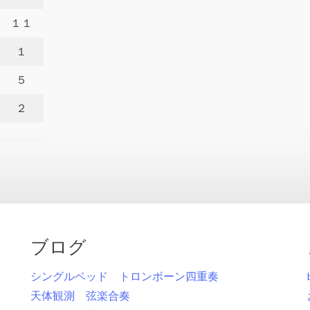
１１
１
５
２
ブログ
シングルベッド トロンボーン四重奏
天体観測 弦楽合奏