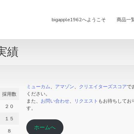
bigapple1962へようこそ
商品一
実績
ミューカム
、
アマゾン
、
クリエイターズスコア
で
ください。
採用数
また、
お問い合わせ
、
リクエスト
もお待ちしてお
２０
す。
１５
ホームへ
８