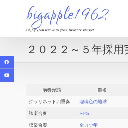
Skip
bigapple1962
to
content
Enjoy yourself with your favorite music!
２０２２～５年採用
演奏形態
題名
クラリネット四重奏
瑠璃色の地球
弦楽合奏
RPG
弦楽合奏
全力少年