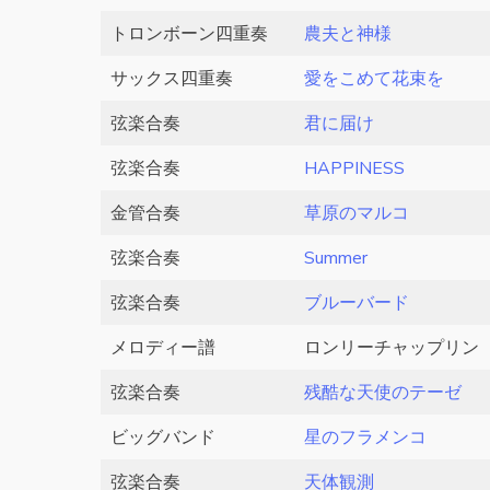
トロンボーン四重奏
農夫と神様
サックス四重奏
愛をこめて花束を
弦楽合奏
君に届け
弦楽合奏
HAPPINESS
金管合奏
草原のマルコ
弦楽合奏
Summer
弦楽合奏
ブルーバード
メロディー譜
ロンリーチャップリン
弦楽合奏
残酷な天使のテーゼ
ビッグバンド
星のフラメンコ
弦楽合奏
天体観測