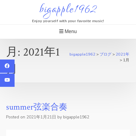
Skip
bigapple1962
to
content
Enjoy yourself with your favorite music!
Menu
月:
2021年1
bigapple1962
>
ブログ
>
2021年
>
1月
月
summer弦楽合奏
Posted on
2021年1月21日
by
bigapple1962