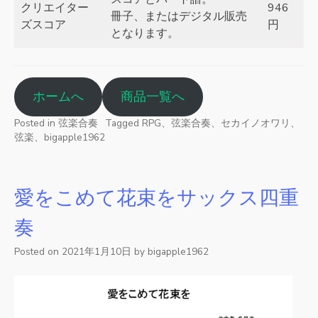
クリエイター
946
冊子、またはデジタル販売
ズスコア
円
となります。
ホームへ
商品一覧へ
Posted in
弦楽合奏
Tagged
RPG、弦楽合奏、セカイノオワリ、
弦楽、bigapple1962
愛をこめて花束をサックス四重
奏
Posted on
2021年1月10日
by
bigapple1962