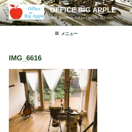
コ
OFFICE BIG APPLE
ン
テ
Your dream is not just yours, but ours.
ン
ツ
メニュー
へ
ス
キ
IMG_6616
ッ
プ