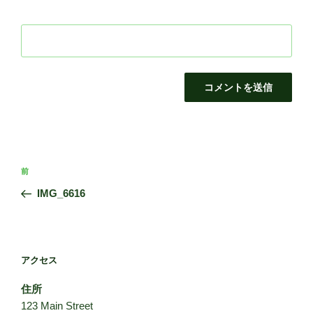
投
前
前
稿
の
IMG_6616
ナ
投
ビ
稿
ゲ
ー
アクセス
シ
住所
ョ
123 Main Street