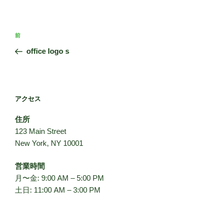
投
前
前
稿
の
office logo s
ナ
投
ビ
稿
ゲ
ー
アクセス
シ
住所
ョ
123 Main Street
ン
New York, NY 10001
営業時間
月〜金: 9:00 AM – 5:00 PM
土日: 11:00 AM – 3:00 PM