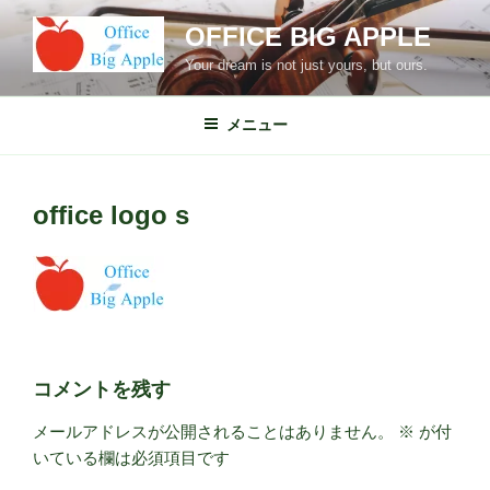
コ
OFFICE BIG APPLE
ン
テ
Your dream is not just yours, but ours.
ン
ツ
メニュー
へ
ス
キ
office logo s
ッ
プ
コメントを残す
メールアドレスが公開されることはありません。
※
が付
いている欄は必須項目です