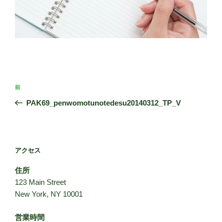
投
前
前
稿
の
PAK69_penwomotunotedesu20140312_TP_V
ナ
投
ビ
稿
ゲ
ー
アクセス
シ
住所
ョ
123 Main Street
ン
New York, NY 10001
営業時間