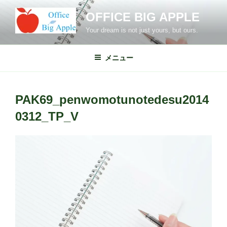
コ
OFFICE BIG APPLE
ン
テ
Your dream is not just yours, but ours.
ン
ツ
メニュー
へ
ス
キ
PAK69_penwomotunotedesu2014
ッ
0312_TP_V
プ