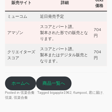
販売サイト
詳細
価格
ミューコム
近日発売予定
スコアとパート譜。
704
アマゾン
製本された形での販売とな
円
ります。
スコアとパート譜。
クリエイターズ
704
製本またはデジタル販売と
スコア
円
なります。
ホームへ
商品一覧へ
Posted in
弦楽合奏
Tagged
bigapple1962
,
flumpool
,
君に届け
,
弦楽
,
弦楽合奏