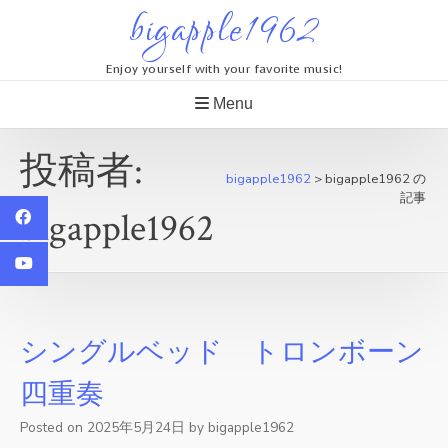
Skip
bigapple1962
to
content
Enjoy yourself with your favorite music!
Menu
投稿者:
bigapple1962
>
bigapple1962 の
記事
bigapple1962
シングルベッド トロンボーン
四重奏
Posted on
2025年5月24日
by
bigapple1962