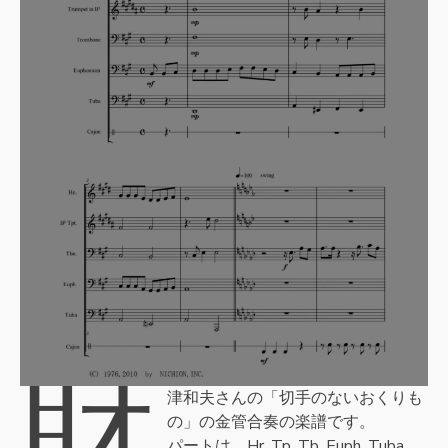
財
津和夫さんの「切手のないおくりも
の」の金管合奏の楽譜です。
パートは、Hr, Tp, Tb, Euph, Tuba,