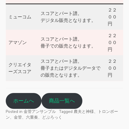
２２
スコアとパート譜。
ミューコム
００
デジタル販売となります。
円
２２
スコアとパート譜。
アマゾン
００
冊子での販売となります。
円
スコアとパート譜。
２２
クリエイタ
冊子またはデジタルデータで
００
ーズスコア
の販売となります。
円
ホームへ
商品一覧へ
Posted in
金管アンサンブル
Tagged
農夫と神様、トロンボー
ン、金管、六重奏、どぶろっく