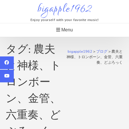
Skip
bigapple1962
to
content
Enjoy yourself with your favorite music!
Menu
タグ:
農夫
bigapple1962
>
ブログ
>
農夫と
神様、トロンボーン、金管、六重
と神様、ト
奏、どぶろっく
ロンボー
ン、金管、
六重奏、ど